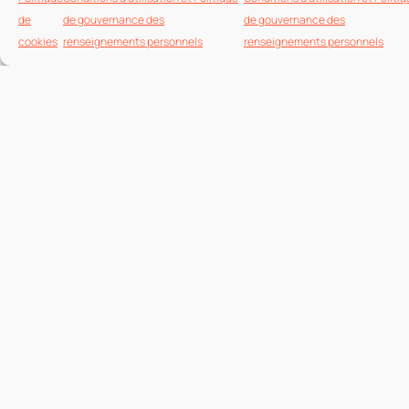
professionnels.
de
de gouvernance des
de gouvernance des
cookies
renseignements personnels​
renseignements personnels​
Gestion des foules et sécurité événementielle
Formez-vous à gérer les grands rassemblements efficacement
tout en assurant discrétion et sécurité pour toutes les
personnes présentes.
Techniques d’intervention en cas de crise
Maîtrisez la gestion des urgences, incluant les protocoles
d’évacuation et la prise en charge des situations critiques ou
imprévues.
Un apprentissage dispensé par
une équipe d'experts unique