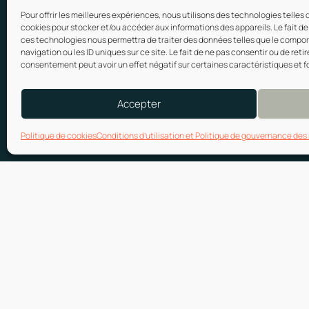
Pour offrir les meilleures expériences, nous utilisons des technologies telles 
cookies pour stocker et/ou accéder aux informations des appareils. Le fait de
ces technologies nous permettra de traiter des données telles que le comp
navigation ou les ID uniques sur ce site. Le fait de ne pas consentir ou de retir
consentement peut avoir un effet négatif sur certaines caractéristiques et f
Accepter
Politique de cookies
Conditions d’utilisation et Politique de gouvernance de
Besoin d’une vérific
d’immigration? Ou en
Commissionnaires du Québ