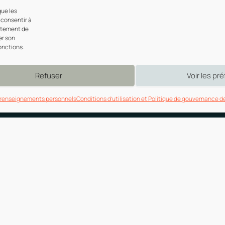
que les
 consentir à
ortement de
er son
onctions.
Refuser
Voir les pr
s renseignements personnels​
Conditions d’utilisation et Politique de gouvernance 
Des services rapides et fiables
à destination des particuliers
ation d’antécédents pour un nouvel emploi? D’une prise d’empre
core d’un accompagnement professionnel pour obtenir un pard
ec, nous offrons des services spécialisés, efficaces et reconnu