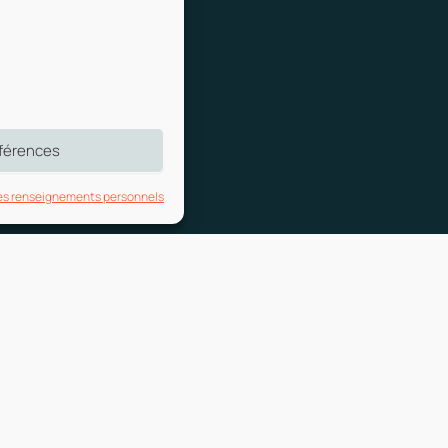
éférences
des renseignements personnels​
intes pour un dossier
on ou un waiver? Chez
s pour vous simplifier la