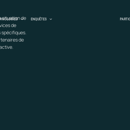
 situation de
HNOLOGIES
ENQUÊTES
PARTI
vices de
s spécifiques.
rtenaires de
active.