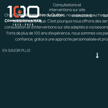
Aller
Consultations et
au
interventions sur site
contenu
Chez
Commissionnaires du Québec
, nous savons que chaque
SÉCURITÉ
CYBERSÉCURITÉ
TEC
sécurité est unique. C’est pourquoi nous offrons des ser
consultation et d’interventions sur site adaptés à vos besoin
Forts de plus de 100 ans d’expérience, nous sommes vos pa
confiance, grâce à une approche personnalisée et pro
EN SAVOIR PLUS